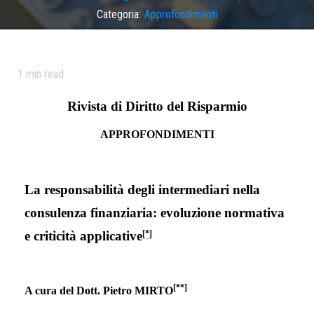
Categoria:
Approfondimenti
Tag
consulenza finanziaria
,
intermediari
,
responsabilità intermediari
1
min read
Rivista di Diritto del Risparmio
APPROFONDIMENTI
La responsabilità degli intermediari nella
consulenza finanziaria: evoluzione normativa
e criticità applicativ
e
[*]
[
**]
A cura del Dott. Pietro MIRTO