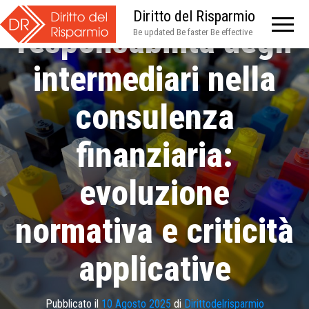
P. Mirto – La
Diritto del Risparmio
responsabilità degli
Be updated Be faster Be effective
intermediari nella
consulenza
finanziaria:
evoluzione
normativa e criticità
applicative
Pubblicato il
10 Agosto 2025
di
Dirittodelrisparmio