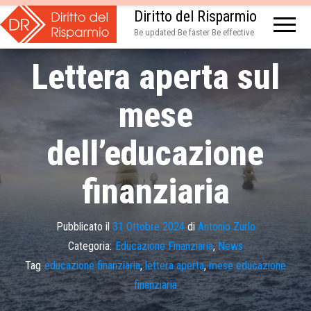
Diritto del Risparmio
Be updated Be faster Be effective
Lettera aperta sul
mese
dell’educazione
finanziaria
Pubblicato il
31 Ottobre 2024
di
Antonio Zurlo
Categoria:
Educazione Finanziaria
,
News
Tag
educazione finanziaria
,
lettera aperta
,
mese educazione
finanziaria