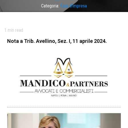
Categoria:
Crisi d'impresa
Tag
colpa grave
,
merito creditizio
,
ristrutturazione debiti
1
min read
Nota a Trib. Avellino, Sez. I, 11 aprile 2024.