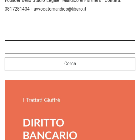
Founder dello Studio Legale “Mandico & Partners”. Contatti:
0817281404 - avvocatomandico@libero.it