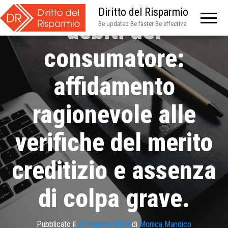
Ristrutturazione
Diritto del Risparmio
debiti del
Be updated Be faster Be effective
consumatore:
affidamento
ragionevole alle
verifiche del merito
creditizio e assenza
di colpa grave.
Pubblicato il
20 Maggio 2024
di
Monica Mandico