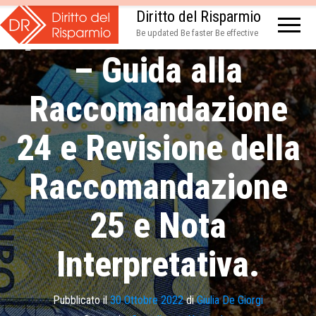
Diritto del Risparmio
pubbliche del FATF
Be updated Be faster Be effective
– Guida alla
Raccomandazione
24 e Revisione della
Raccomandazione
25 e Nota
Interpretativa.
Pubblicato il
30 Ottobre 2022
di
Giulia De Giorgi