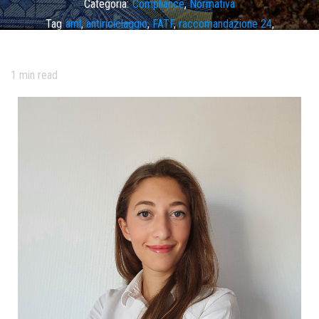
Categoria:
Compliance
,
Normativa
Tag
aml
,
antiriciclaggio
,
FATF
,
raccomandazione 24
,
raccomandazione 25
1
min read