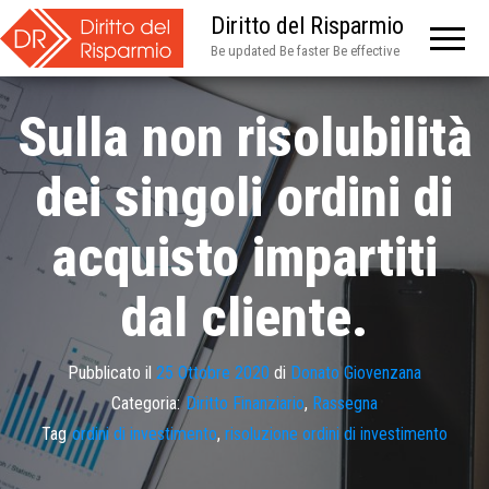
Diritto del Risparmio
Be updated Be faster Be effective
Sulla non risolubilità
dei singoli ordini di
acquisto impartiti
dal cliente.
Pubblicato il
25 Ottobre 2020
di
Donato Giovenzana
Categoria:
Diritto Finanziario
,
Rassegna
Tag
ordini di investimento
,
risoluzione ordini di investimento