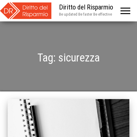
Diritto del Risparmio
Be updated Be faster Be effective
Tag:
sicurezza