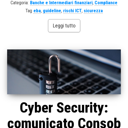
Categoria:
Banche e Intermediari finanziari
,
Compliance
Tag
eba
,
guideline
,
rischi ICT
,
sicurezza
Leggi tutto
Cyber Security:
comunicato Consob