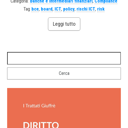
Categoria:
Banche e Intermediari finanziari
,
Compliance
Tag
bce
,
board
,
ICT
,
policy
,
rischi ICT
,
risk
Leggi tutto