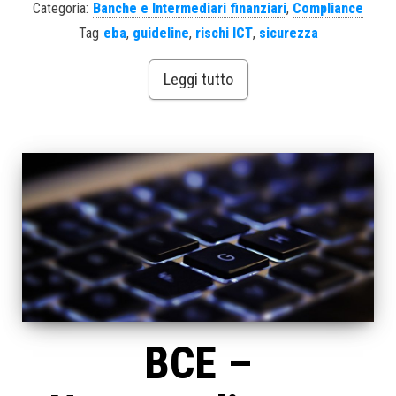
Categoria:
Banche e Intermediari finanziari
,
Compliance
Tag
eba
,
guideline
,
rischi ICT
,
sicurezza
Leggi tutto
BCE –