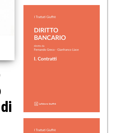
o
o
di