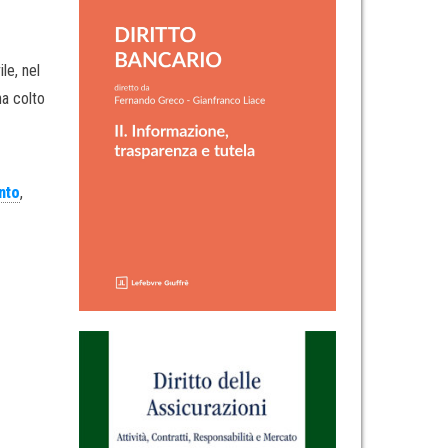
le, nel
ha colto
nto
,