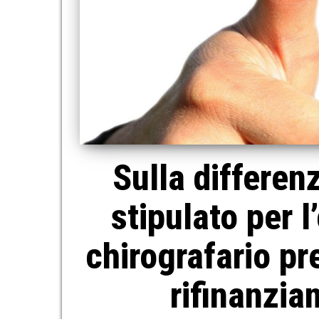
Sulla differen
stipulato per l
chirografario pr
rifinanzia