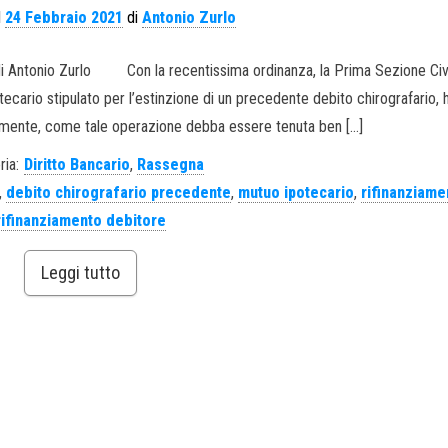
l
24 Febbraio 2021
di
Antonio Zurlo
. di Antonio Zurlo Con la recentissima ordinanza, la Prima Sezione Civi
tecario stipulato per l’estinzione di un precedente debito chirografario, 
amente, come tale operazione debba essere tenuta ben […]
ria:
Diritto Bancario
,
Rassegna
,
debito chirografario precedente
,
mutuo ipotecario
,
rifinanziame
rifinanziamento debitore
Leggi tutto