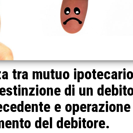
za tra mutuo ipotecari
’estinzione di un debit
ecedente e operazione 
mento del debitore.