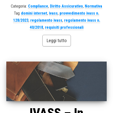
Categoria:
Compliance
,
Diritto Assicurativo
,
Normativa
Tag
domini internet
,
ivass
,
provvedimento ivass n.
128/2023
,
regolamento ivass
,
regolamento ivass n.
40/2018
,
requisiti professionali
Leggi tutto
IVASS – In