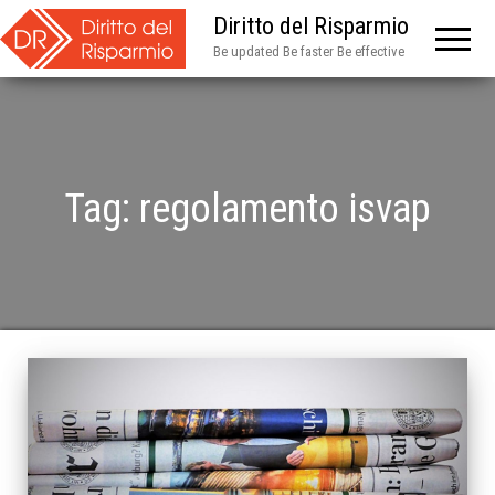
Diritto del Risparmio
Be updated Be faster Be effective
Tag:
regolamento isvap