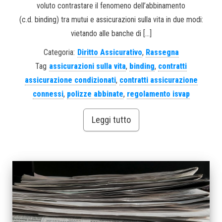
voluto contrastare il fenomeno dell’abbinamento
(c.d. binding) tra mutui e assicurazioni sulla vita in due modi:
vietando alle banche di […]
Categoria:
Diritto Assicurativo
,
Rassegna
Tag
assicurazioni sulla vita
,
binding
,
contratti
assicurazione condizionati
,
contratti assicurazione
connessi
,
polizze abbinate
,
regolamento isvap
Leggi tutto