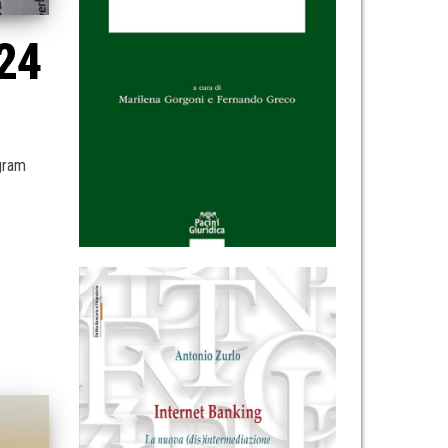
024
egram