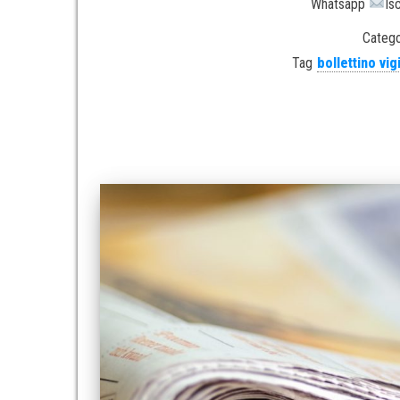
Whatsapp
Is
Catego
Tag
bollettino vig