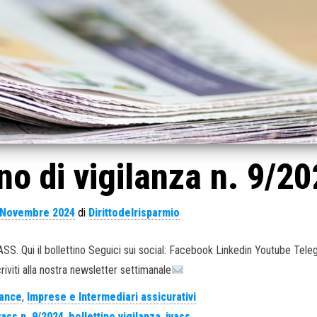
no di vigilanza n. 9/2
 Novembre 2024
di
Dirittodelrisparmio
IVASS. Qui il bollettino Seguici sui social: Facebook Linkedin Youtube Tel
criviti alla nostra newsletter settimanale
ance
,
Imprese e Intermediari assicurativi
vass n. 9/2024
,
bollettino vigilanza
,
ivass