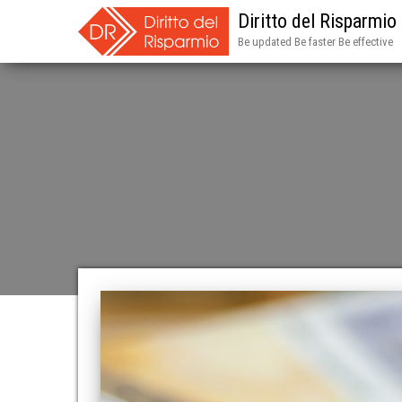
Diritto del Risparmio
Be updated Be faster Be effective