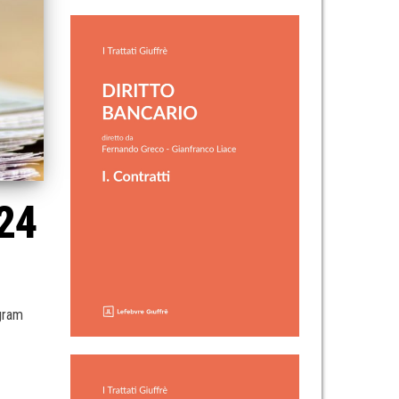
024
egram