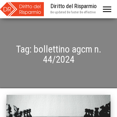
Diritto del Risparmio
Be updated Be faster Be effective
Tag:
bollettino agcm n.
44/2024