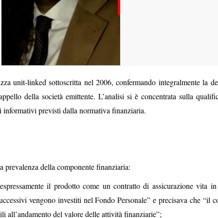
za unit-linked sottoscritta nel 2006, confermando integralmente la de
ello della società emittente. L’analisi si è concentrata sulla qualifi
 informativi previsti dalla normativa finanziaria.
la prevalenza della componente finanziaria:
 espressamente il prodotto come un contratto di assicurazione vita in 
uccessivi vengono investiti nel Fondo Personale” e precisava che “il co
li all’andamento del valore delle attività finanziarie”;