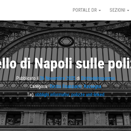
PORTALE DR
SEZIONI
llo di Napoli sulle poli
Pubblicato il
26 Novembre 2025
di
Dirittodelrisparmio
Categoria:
Diritto Finanziario
,
Rassegna
Tag
obblighi informativi
,
polizze unit-linked