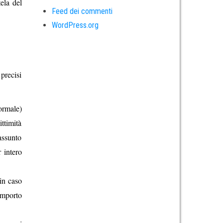
ela del
Feed dei commenti
WordPress.org
 precisi
ormale)
ittimità
assunto
r intero
in caso
 importo