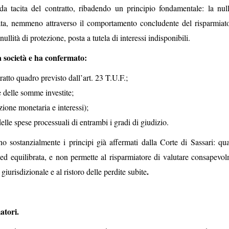
a tacita del contratto, ribadendo un principio fondamentale: la null
ta, nemmeno attraverso il comportamento concludente del risparmiat
a nullità di protezione, posta a tutela di interessi indisponibili.
a società e ha confermato:
ratto quadro previsto dall’art. 23 T.U.F.;
le delle somme investite;
zione monetaria e interessi);
lle spese processuali di entrambi i gradi di giudizio.
 sostanzialmente i principi già affermati dalla Corte di Sassari: qu
d equilibrata, e non permette al risparmiatore di valutare consapevol
.
a giurisdizionale e al ristoro delle perdite subite
atori.