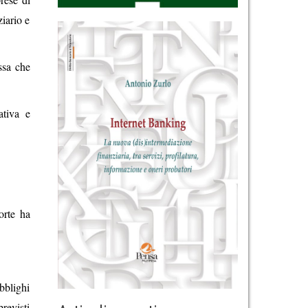
ziario e
ssa che
ativa e
orte ha
obblighi
revisti