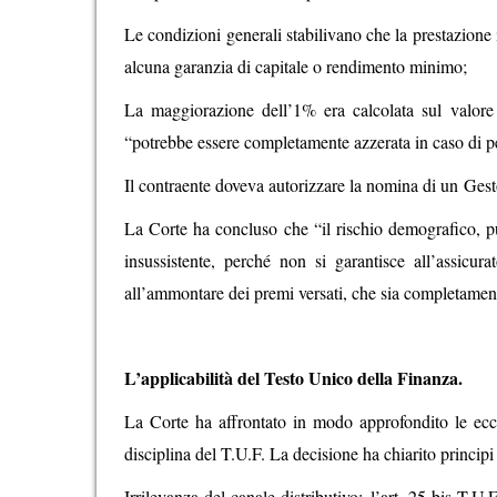
Le condizioni generali stabilivano che la prestazion
alcuna garanzia di capitale o rendimento minimo;
La maggiorazione dell’1% era calcolata sul valore
“potrebbe essere completamente azzerata in caso di per
Il contraente doveva autorizzare la nomina di un Gest
La Corte ha concluso che “il rischio demografico, pu
insussistente, perché non si garantisce all’assicu
all’ammontare dei premi versati, che sia completamente
L’applicabilità del Testo Unico della Finanza.
La Corte ha affrontato in modo approfondito le eccez
disciplina del T.U.F. La decisione ha chiarito princip
Irrilevanza del canale distributivo: l’art. 25-bis T.U.