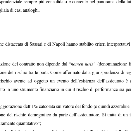
rudenziale sempre più consolidato e coerente nel panorama della tut
liaia di casi analoghi.
 distaccata di Sassari e di Napoli hanno stabilito criteri interpretativi
cazione del contratto non dipende dal “
nomen iuris”
(denominazione f
one del rischio tra le parti. Come affermato dalla giurisprudenza di leg
l rischio avente ad oggetto un evento dell’esistenza dell’assicurato è 
nto in uno strumento finanziario in cui il rischio di performance sia pe
giorazione dell’1% calcolata sul valore del fondo (e quindi azzerabile 
ione del rischio demografico da parte dell’assicuratore. Si tratta di un
puramente quantitativo”;