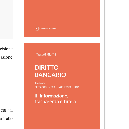
cisione
cazione
cui “il
ntratto