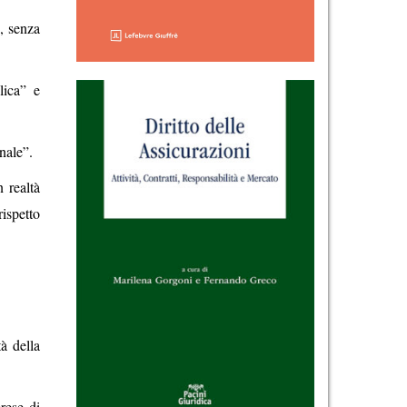
, senza
lica” e
nale”.
 realtà
ispetto
à della
prese di