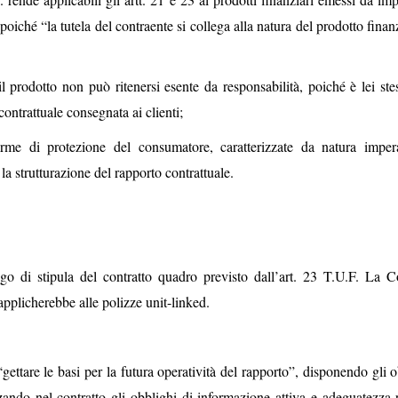
poiché “la tutela del contraente si collega alla natura del prodotto finan
il prodotto non può ritenersi esente da responsabilità, poiché è lei ste
ontrattuale consegnata ai clienti;
orme di protezione del consumatore, caratterizzate da natura imper
la strutturazione del rapporto contrattuale.
igo di stipula del contratto quadro previsto dall’art. 23 T.U.F. La C
pplicherebbe alle polizze unit-linked.
gettare le basi per la futura operatività del rapporto”, disponendo gli 
zzando nel contratto gli obblighi di informazione attiva e adeguatezza p