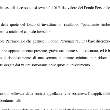
e in caso di decesso consisteva nel 101% del valore del Fondo Personale
 delle quote del fondo di investimento, risultando “puramente simbo
dita totale del capitale investito”
ore Patrimoniale che gestisse il Fondo Personale “su una base discrezio
r se apparentemente presente, grava totalmente sull’assicurato, ed è in
rato il riconoscimento di una somma di denaro minima, pur ridotta r
 slegata dal valore sottostante delle quote di investimento”.
ioni sollevate dalla società appellante, che sosteneva l’inapplicabilit
i fondamentali:
F. rende applicabili gli artt. 21 e 23 ai prodotti finanziari emessi da im