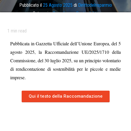
Pubblicato il
25 Agosto 2025
di
Dirittodelrisparmio
Categoria:
Compliance
,
Sostenibilità
Tag
gazzetta ufficiale eu
,
pmi
,
sostenibilità
1
min read
Pubblicata in Gazzetta Ufficiale dell’Unione Europea, del 5
agosto 2025, la Raccomandazione UE/2025/1710 della
Commissione, del 30 luglio 2025, su un principio volontario
di rendicontazione di sostenibilità per le piccole e medie
imprese.
Qui il testo della Raccomandazione