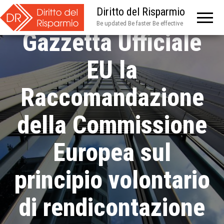
pubblicata in
Diritto del Risparmio
Be updated Be faster Be effective
Gazzetta Ufficiale
EU la
Raccomandazione
della Commissione
Europea sul
principio volontario
di rendicontazione