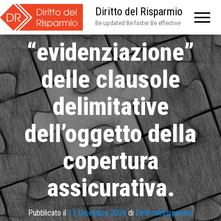
Diritto del Risparmio
Sulla
Be updated Be faster Be effective
“evidenziazione”
delle clausole
delimitative
dell’oggetto della
copertura
assicurativa.
Pubblicato il
11 Dicembre 2024
di
Dirittodelrisparmio