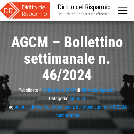
Diritto del Risparmio
Be updated Be faster Be effective
AGCM – Bollettino
settimanale n.
46/2024
Pubblicato il
2 Dicembre 2024
di
Dirittodelrisparmio
Categoria:
Antitrust
Tag
agcm
,
antitrust
,
bollettino agcm
,
bollettino agcm n. 46/2024
,
concorrenza