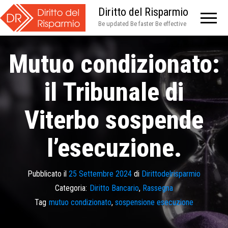
Diritto del Risparmio
Be updated Be faster Be effective
Mutuo condizionato:
il Tribunale di
Viterbo sospende
l’esecuzione.
Pubblicato il
25 Settembre 2024
di
Dirittodelrisparmio
Categoria:
Diritto Bancario
,
Rassegna
Tag
mutuo condizionato
,
sospensione esecuzione