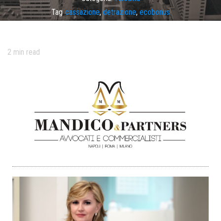
Tag
cassazione
,
detrazione
,
ecobonus
2
min read