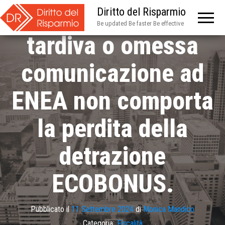
Cassazione: la
Diritto del Risparmio
Be updated Be faster Be effective
tardiva o omessa
comunicazione ad
ENEA non comporta
la perdita della
detrazione
ECOBONUS.
Pubblicato il
11 Settembre 2024
di
Monica Mandico
Categoria:
Fiscalità