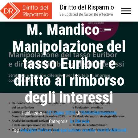
Diritto del Risparmio
Be updated Be faster Be effective
M. Mandico –
Manipolazione del
tasso Euribor e
diritto al rimborso
degli interessi
Pubblicato il
12 Luglio 2024
di
Dirittodelrisparmio
Categoria:
In Libreria
Tag
maggioli editore
,
manipolazione euribor
,
novità editoriali