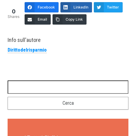
Facebook
LinkedIn
Twitter
0
Shares
Email
Copy Link
Info sull'autore
Dirittodelrisparmio