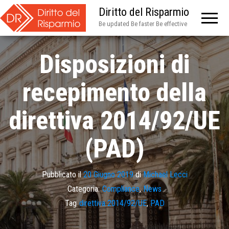
Diritto del Risparmio
Be updated Be faster Be effective
Disposizioni di
recepimento della
direttiva 2014/92/UE
(PAD)
Pubblicato il
20 Giugno 2019
di
Michael Lecci
Categoria:
Compliance
,
News
Tag
direttiva 2014/92/UE
,
PAD