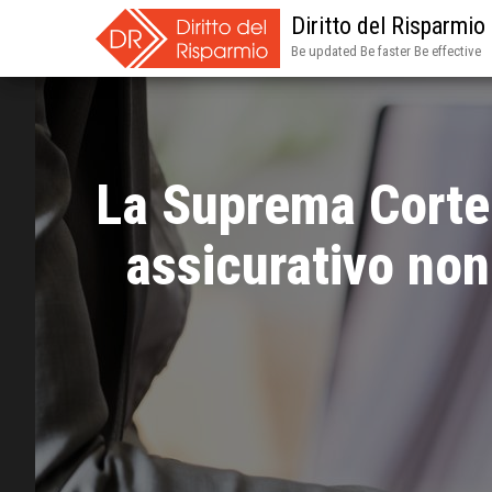
Diritto del Risparmio
Be updated Be faster Be effective
La Suprema Corte 
assicurativo non