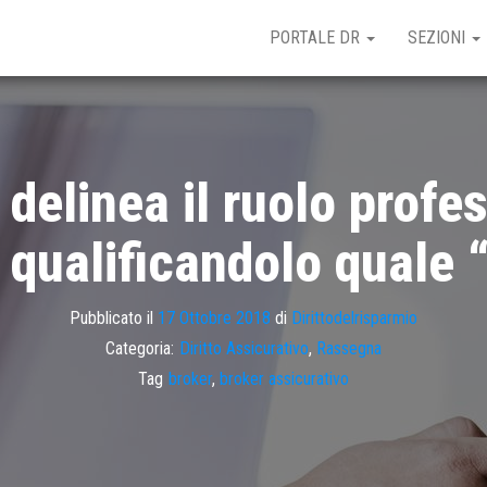
PORTALE DR
SEZIONI
delinea il ruolo profes
 qualificandolo quale
Pubblicato il
17 Ottobre 2018
di
Dirittodelrisparmio
Categoria:
Diritto Assicurativo
,
Rassegna
Tag
broker
,
broker assicurativo