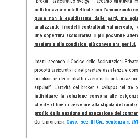
“broker” assicurativo svolge – accanto all’attività 
collaborazione intellettuale con l’assicurando n
quale non è equidistante dalle parti, ma agi
analizzando i modelli contrattuali sul mercato, r
una copertura assicurativa il più possibile ader
maniera e alle condizioni più convenienti per lui.
Infatti, secondo il Codice delle Assicurazioni Privat
prodotti assicurativi o nel prestare assistenza e consul
conclusione dei contratti ovvero nella collaborazione
stipulati”. L’attività del broker si sviluppa nei tre 
individuare la soluzione consona alle esigenz
cliente al fine di pervenire alla stipula del contra
profilo della gestione ed esecuzione del contrat
Qui la pronuncia:
Cass., sez. III Civ., sentenza n. 2