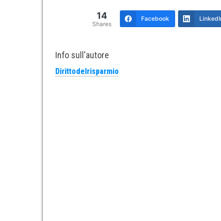
14
Facebook
LinkedI
Shares
Info sull'autore
Dirittodelrisparmio