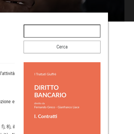
attività
uzione e
), 8), il