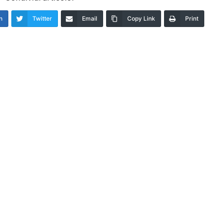
n
Twitter
Email
Copy Link
Print