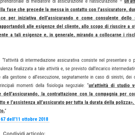
imprenditoriale di mediatore di assicurazione e riassicurazione –
un’at
ella fase che precede la messa in contatto con l’assicuratore, du
sce per iniziativa dell’assicurando e come consulente dello 
apportandoli alle esigenze del cliente, allo scopo di riuscire a 
ente a tali esigenze e, in generale, mirando a collocarne i risch
e “l’attività di intermediazione assicurativa consiste nel presentare o 
enza finalizzata a tale attività e, se previsto dall’incarico intermediati
 alla gestione o all’esecuzione, segnatamente in caso di sinistri, dei c
principali momenti della fisiologia negoziale: “
un’attività di studio 
e dell’assicurando, la contrattazione con la compagnia per co
tto e l’assistenza all’assicurato per tutta la durata della polizza», 
to.
”
5167 dell’11 ottobre 2018
Condividi articolo: