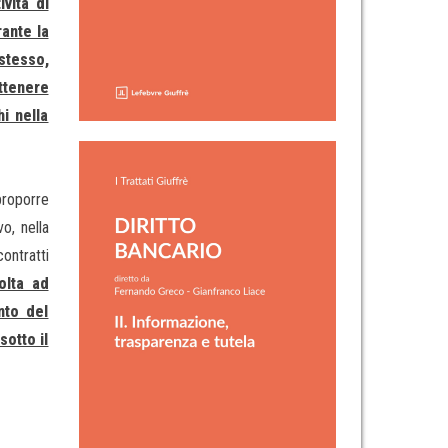
tività di
rante la
stesso,
ottenere
i nella
proporre
vo, nella
ontratti
volta ad
nto del
sotto il