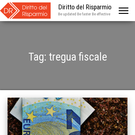
Diritto del Risparmio
Be updated Be faster Be effective
Tag:
tregua fiscale