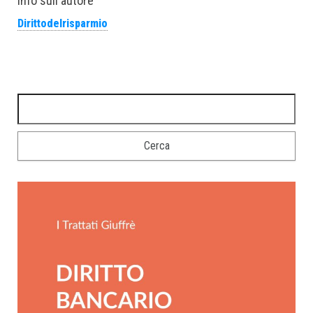
Info sull'autore
Dirittodelrisparmio