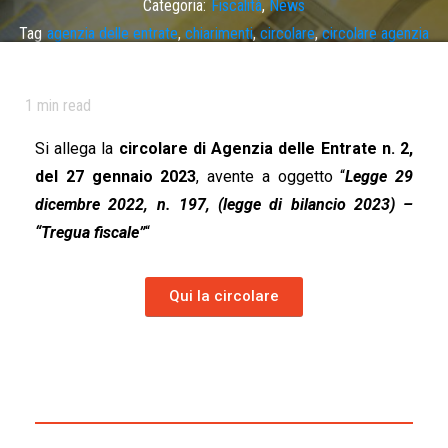
Categoria:
Fiscalità
,
News
Tag
agenzia delle entrate
,
chiarimenti
,
circolare
,
circolare agenzia
delle entrate
,
tregua fiscale
1
min read
Si allega la
circolare di Agenzia delle Entrate n. 2,
del 27 gennaio 2023
, avente a oggetto “
Legge 29
dicembre 2022, n. 197, (legge di bilancio 2023) –
“Tregua fiscale”
“
Qui la circolare