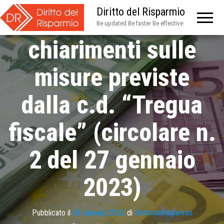
Diritto del Risparmio
Entrate – Ulteriori
Be updated Be faster Be effective
chiarimenti sulle
misure previste
dalla c.d. “Tregua
fiscale” (circolare n.
2 del 27 gennaio
2023)
Pubblicato il
30 Gennaio 2023
di
Dirittodelrisparmio