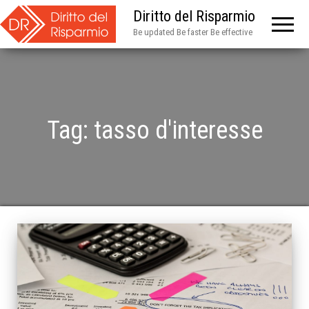
Diritto del Risparmio
Be updated Be faster Be effective
Tag:
tasso d'interesse