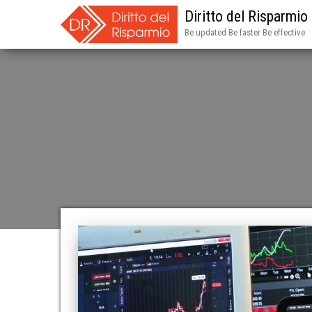
Diritto del Risparmio
Be updated Be faster Be effective