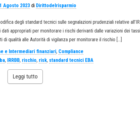
1 Agosto 2023
di
Dirittodelrisparmio
difica degli standard tecnici sulle segnalazioni prudenziali relative all’IR
i dati appropriati per monitorare i rischi derivanti dalle variazioni dei tassi
i di qualità alle Autorità di vigilanza per monitorare il rischio […]
e e Intermediari finanziari
,
Compliance
ba
,
IRRBB
,
rischio
,
risk
,
standard tecnici EBA
Leggi tutto