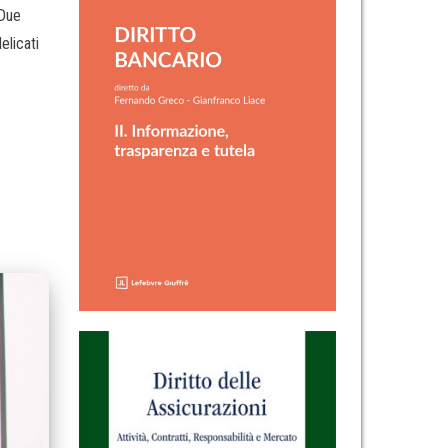
 Due
elicati