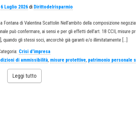
l
6 Luglio 2026
di
Dirittodelrisparmio
ea Fontana di Valentina Scattolin Nell’ambito della composizione negozia
ibunale può confermare, ai sensi e per gli effetti dell’art. 18 CCII, misure p
], quando gli stessi soci, ancorchè già garanti e/o illimitatamente […]
Categoria:
Crisi d'impresa
dizioni di ammissibilità
,
misure protettive
,
patrimonio personale s
Leggi tutto