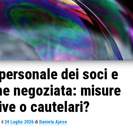
personale dei soci e
e negoziata: misure
ive o cautelari?
 il
24 Luglio 2026
di
Daniela Ajese