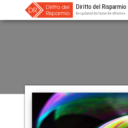
Diritto del Risparmio
Be updated Be faster Be effective