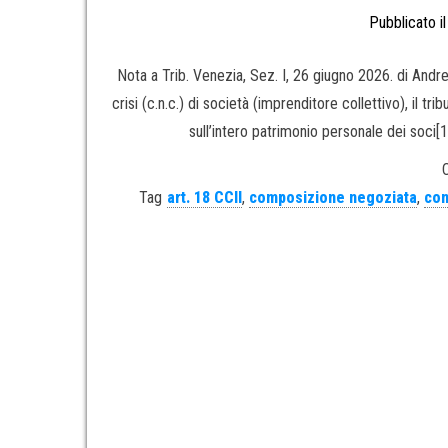
Pubblicato i
Nota a Trib. Venezia, Sez. I, 26 giugno 2026. di Andr
crisi (c.n.c.) di società (imprenditore collettivo), il tr
sull’intero patrimonio personale dei soci[1
Tag
art. 18 CCII
,
composizione negoziata
,
con