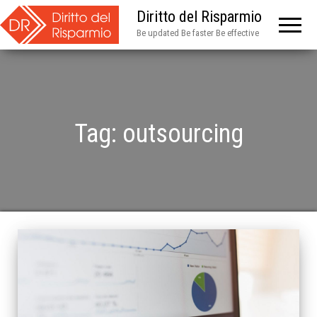
Diritto del Risparmio
Be updated Be faster Be effective
Tag:
outsourcing