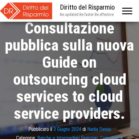
BCE –
Diritto del Risparmio
Be updated Be faster Be effective
Consultazione
pubblica sulla nuova
Guide on
outsourcing cloud
services to cloud
service providers.
Pubblicato il
3 Giugno 2024
di
Nadia Denisi
Categoria:
Banche e Intermediari finanziari
,
Compliance