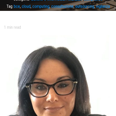
Tag
bce
,
cloud
,
computing
,
consultazione
,
outsourcing
,
vigilanza
1
min read