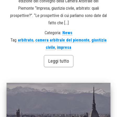
edizione del convegno della Camera Arbitrale del
Piemonte “Impresa, giustizia civile, arbitrato: quali
prospettive?”. “Le prospettive di cui parliamo sono date dal
fatto che […]
Categoria:
News
Tag
arbitrato
,
camera arbitrale del piemonte
,
giustizia
civile
,
impresa
Leggi tutto