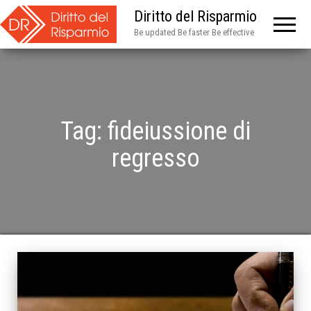
Diritto del Risparmio
Be updated Be faster Be effective
Tag:
fideiussione di
regresso