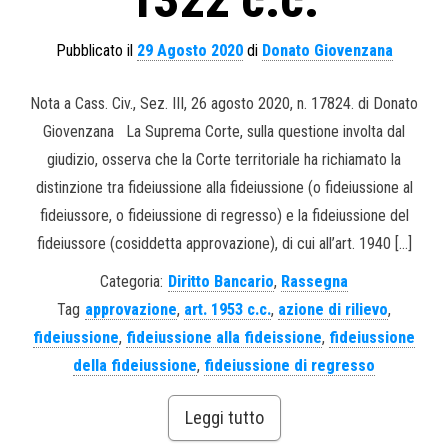
1322 c.c.
Pubblicato il
29 Agosto 2020
di
Donato Giovenzana
Nota a Cass. Civ., Sez. III, 26 agosto 2020, n. 17824. di Donato
Giovenzana La Suprema Corte, sulla questione involta dal
giudizio, osserva che la Corte territoriale ha richiamato la
distinzione tra fideiussione alla fideiussione (o fideiussione al
fideiussore, o fideiussione di regresso) e la fideiussione del
fideiussore (cosiddetta approvazione), di cui all’art. 1940 […]
Categoria:
Diritto Bancario
,
Rassegna
Tag
approvazione
,
art. 1953 c.c.
,
azione di rilievo
,
fideiussione
,
fideiussione alla fideissione
,
fideiussione
della fideiussione
,
fideiussione di regresso
Leggi tutto