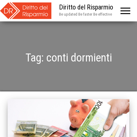
Diritto del Risparmio
Be updated Be faster Be effective
Tag:
conti dormienti