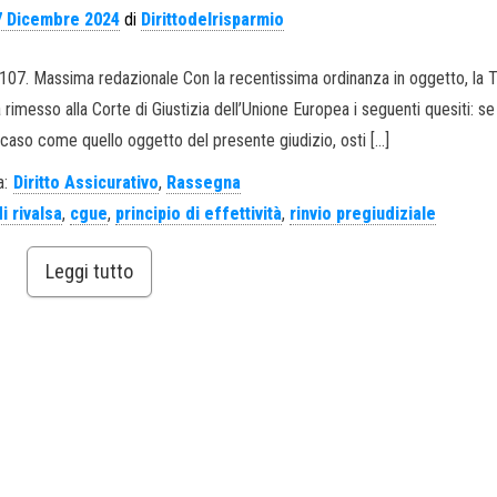
7 Dicembre 2024
di
Dirittodelrisparmio
34107. Massima redazionale Con la recentissima ordinanza in oggetto, la 
messo alla Corte di Giustizia dell’Unione Europea i seguenti quesiti: se l
n caso come quello oggetto del presente giudizio, osti […]
a:
Diritto Assicurativo
,
Rassegna
i rivalsa
,
cgue
,
principio di effettività
,
rinvio pregiudiziale
Leggi tutto