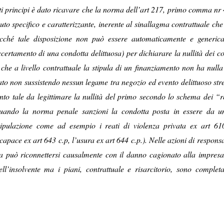
 principi è dato ricavare che la norma dell’art 217, primo comma nr 4 
to specifico e caratterizzante, inerente al sinallagma contrattuale ch
 sicché tale disposizione non può essere automaticamente e generic
ertamento di una condotta delittuosa) per dichiarare la nullità dei co
 che a livello contrattuale la stipula di un finanziamento non ha null
ato non sussistendo nessun legame tra negozio ed evento delittuoso str
to tale da legittimare la nullità del primo secondo lo schema dei “re
e quando la norma penale sanzioni la condotta posta in essere da u
stipulazione come ad esempio i reati di violenza privata ex art 610
ncapace ex art 643 c.p, l’usura ex art 644 c.p.). Nelle azioni di responsa
zia può riconnettersi causalmente con il danno cagionato alla impresa
dell’insolvente ma i piani, contrattuale e risarcitorio, sono complet