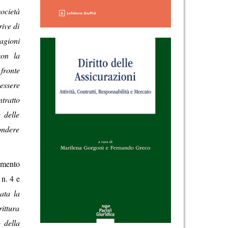
ocietà
rive di
agioni
con la
fronte
essere
ntratto
 delle
pondere
amento
 n. 4 e
ata la
rittura
 della