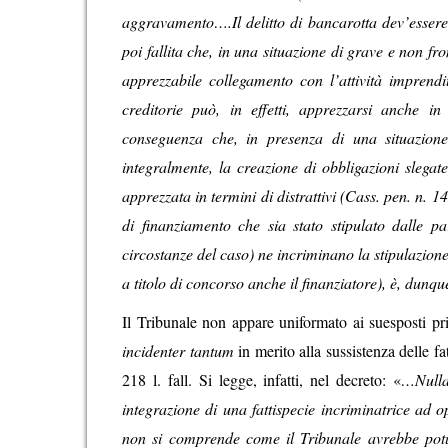
aggravamento….Il delitto di bancarotta dev’essere,
poi fallita che, in una situazione di grave e non fr
apprezzabile collegamento con l’attività imprendit
creditorie può, in effetti, apprezzarsi anche in
conseguenza che, in presenza di una situazione 
integralmente, la creazione di obbligazioni slegat
apprezzata in termini di distrattivi (Cass. pen. n. 14
di finanziamento che sia stato stipulato dalle p
circostanze del caso) ne incriminano la stipulazione
a titolo di concorso anche il finanziatore), è, dunque
Il Tribunale non appare uniformato ai suesposti p
incidenter tantum
in merito alla sussistenza delle fa
218 l. fall. Si legge, infatti, nel decreto: «
…Nulla
integrazione di una fattispecie incriminatrice ad op
non si comprende come il Tribunale avrebbe potu