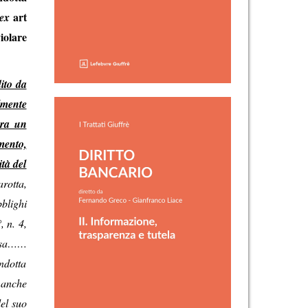
art
ex
iolare
ito da
lmente
gra un
mento,
ità del
arotta,
bblighi
, n. 4,
presa……
ndotta
 anche
del suo