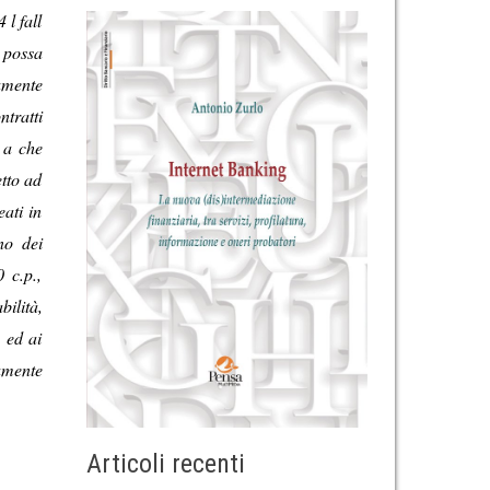
l fall
e possa
amente
ntratti
a a che
etto ad
ati in
no dei
 c.p.,
bilità,
 ed ai
amente
Articoli recenti