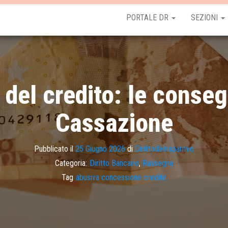
PORTALE DR
SEZIONI
del credito: le conseg
Cassazione
Pubblicato il
25 Giugno 2026
di
Dirittodelrisparmio
Categoria:
Diritto Bancario
,
Rassegna
Tag
abusiva concessione credito