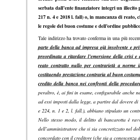
serbata dall’ente finanziatore integri un illecito 
217 n. 4 e 2018 l. fall) o, in mancanza di reato, 
le regole del buon costume e dell’ordine pubblico 
Tale indirizzo ha trovato conferma in una più recen
parte della banca ad impresa già insolvente e pr
preordinata a ritardare l’emersione della crisi 
reato contratto nullo per contrarietà a norme i
costituendo prestazione contraria al buon costume, c
credito della banca nei confronti della procedu
peraltro, è, ai fini in esame, configurabile anche ne
ad essi imposti dalla legge, a partire dal dovere di
e 224, n. 1 e 2, l. fall.), abbiano stipulato un co
Nello stesso modo, il delitto di bancarotta è ravv
dell’amministratore che si sia concretizzato nel d
concordato con il creditore (che sia a conoscenza d