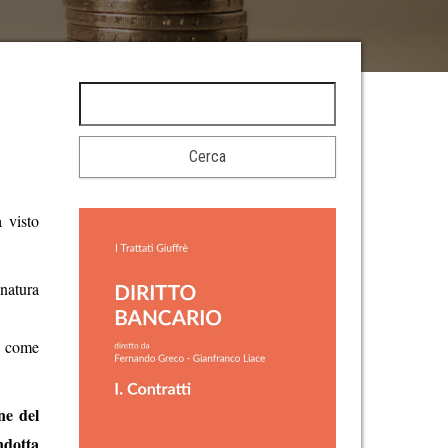
 visto
natura
a come
ne del
ndotta