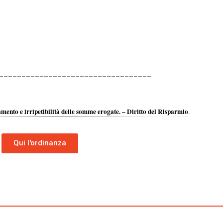
__________________________________
amento e irripetibilità delle somme erogate. – Diritto del Risparmio
.
Qui l'ordinanza