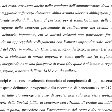
 del resto, ravvisato anche nella condotta dell’amministratore della s
onteggiabile sofferenza debitoria, abbia assunto ulteriori obbligazioni p
oriale svolta dalla stessa. Il pericolo per il soddisfacimento delle r
 ragione della concreta percentuale di realizzazione dei crediti, 
debitoria imponente, cui le attività esistenti non potrebbero far 
e da un apprezzabile collegamento con l’attività imprenditoriale, dev’
1 del 2021, in motiv.; cfr. Cass. pen. n. 7277 del 2026, in motiv.). Il co
arti in violazione di norme imperative, come quelle che (in ragione
, integrando ex se una fattispecie di reato (del quale è chiamato a ris
, viziato, a norma dell’art. 1418 c.c., da nullità
».
rincipi e ha consapevolmente rinunciato al compimento di ogni accert
ttispecie delittuose, prospettate dalla ricorrente, di bancarotta
ex
art 217
 di tutto ciò emerge nel caso di specie: non solo non viene ipotizz
era della Società fallita in concorso con l’Istituto di credito ma addi
to, o possa, procedere con l’accertamento del reato e del concorso