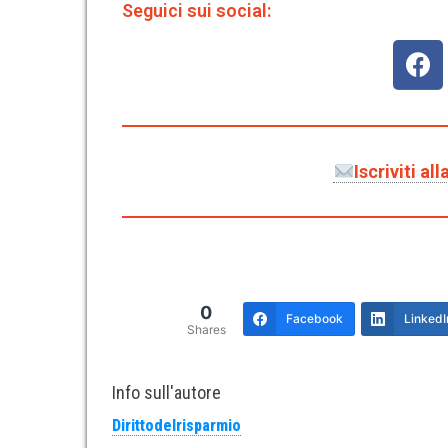
Seguici sui social:
Iscriviti a
0
Facebook
LinkedI
Shares
Info sull'autore
Dirittodelrisparmio