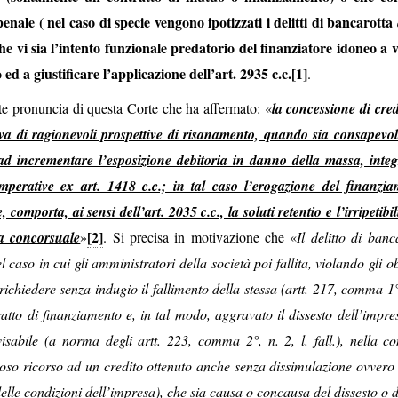
penale ( nel caso di specie vengono ipotizzati i delitti di bancarotta
che vi sia l’intento funzionale predatorio del finanziatore idoneo a v
ed a giustificare l’applicazione dell’art. 2935 c.c.
[1]
.
te pronuncia di questa Corte che ha affermato: «
la concessione di cred
iva di ragionevoli prospettive di risanamento, quando sia consapevo
e ad incrementare l’esposizione debitoria in danno della massa, inte
mperative ex art. 1418 c.c.; in tal caso l’erogazione del finanzia
omporta, ai sensi dell’art. 2035 c.c., la soluti retentio e l’irripetibil
[2]
ra concorsuale
»
. Si precisa in motivazione che «
Il delitto di banc
l caso in cui gli amministratori della società poi fallita, violando gli o
 richiedere senza indugio il fallimento della stessa (artt. 217, comma 1°
ntratto di finanziamento e, in tal modo, aggravato il dissesto dell’im
isabile (a norma degli artt. 223, comma 2°, n. 2, l. fall.), nella co
oloso ricorso ad un credito ottenuto anche senza dissimulazione ovvero
elle condizioni dell’impresa), che sia causa o concausa del dissesto o 