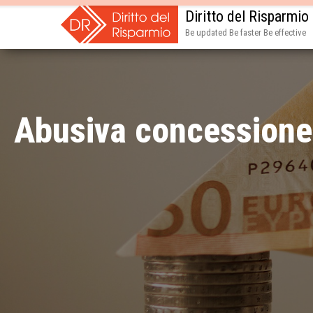
Diritto del Risparmio
Be updated Be faster Be effective
Abusiva concessione 