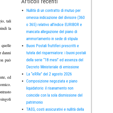
Articoli recenti
Nullità di un contratto di mutuo per
omessa indicazione del divisore (360
o, tali
o 365) relativo all’indice EURIBOR e
indi la
mancata allegazione del piano di
ammortamento in sede di stipula
 quelle
Buoni Postali fruttiferi prescritti e
r danni
tutela del risparmiatore: i buoni postali
non può
della serie “18 mesi” ed assenza del
Decreto Ministeriale di emissione
La “eRRe” del 2 agosto 2026
ente, ed
Composizione negoziata e piano
nomico.
liquidatorio: il risanamento non
ontrasto
coincide con la sola dismissione del
singoli
patrimonio
TAEG, costi assicurativi e nullità della