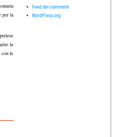
ontaria
Feed dei commenti
e per la
WordPress.org
pretese
arire la
e con le