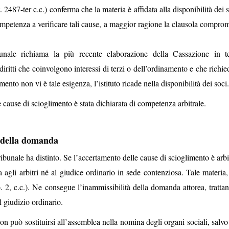
t. 2487-ter c.c.) conferma che la materia è affidata alla disponibilità dei 
competenza a verificare tali cause, a maggior ragione la clausola compro
bunale richiama la più recente elaborazione della Cassazione in 
 diritti che coinvolgono interessi di terzi o dell’ordinamento e che richi
ento non vi è tale esigenza, l’istituto ricade nella disponibilità dei soci.
ause di scioglimento è stata dichiarata di competenza arbitrale.
à della domanda
ribunale ha distinto. Se l’accertamento delle cause di scioglimento è arbi
gli arbitri né al giudice ordinario in sede contenziosa. Tale materia, i
o. 2, c.c.). Ne consegue l’inammissibilità della domanda attorea, tratta
 giudizio ordinario.
on può sostituirsi all’assemblea nella nomina degli organi sociali, salvo