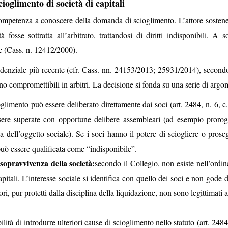
cioglimento di società di capitali
 competenza a conoscere della domanda di scioglimento. L’attore sosten
 fosse sottratta all’arbitrato, trattandosi di diritti indisponibili. A 
e (Cass. n. 12412/2000).
rudenziale più recente (cfr. Cass. nn. 24153/2013; 25931/2014), secondo
ono compromettibili in arbitri. La decisione si fonda su una serie di argo
oglimento può essere deliberato direttamente dai soci (art. 2484, n. 6, c.
ssere superate con opportune delibere assembleari (ad esempio prorog
ca dell’oggetto sociale). Se i soci hanno il potere di sciogliere o prose
 può essere qualificata come “indisponibile”.
sopravvivenza della società:
secondo il Collegio, non esiste nell’ordi
apitali. L’interesse sociale si identifica con quello dei soci e non gode d
ri, pur protetti dalla disciplina della liquidazione, non sono legittimati 
bilità di introdurre ulteriori cause di scioglimento nello statuto (art. 2484