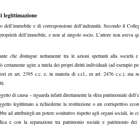
di legittimazione
io dell’immobile e di corresponsione dell’indennità. Secondo il Collegi
a proprietà dell’immobile, e non al singolo socio. L’attore non aveva qu
nte che distingue nettamente tra le azioni spettanti alla società e
 certamente agire a tutela dei propri diritti individuali (ad esempio pe
ori ex art. 2395 c.c. e, in materia di s.r.l., ex art. 2476 c.c.), ma 
tà.
etto di causa – riguarda infatti direttamente la sfera patrimoniale dell’
oggetto legittimato a richiederne la restituzione o un corrispettivo eco
 ad attribuirgli un potere sostitutivo rispetto agli organi sociali, in c
dica e con la separazione tra patrimonio sociale e patrimonio dei 