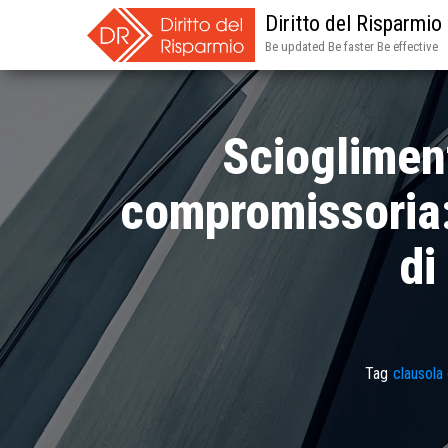
Diritto del Risparmio
Be updated Be faster Be effective
Sciogliment
compromissoria: 
di
Tag
clausola