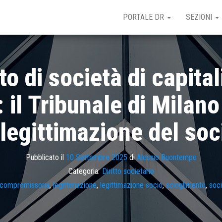
PORTALE DR
SEZIONI
o di società di capital
il Tribunale di Milano r
 legittimazione del soc
Pubblicato il
10 Settembre 2025
di
Alessio Buontempo
Categoria:
Diritto societario
 compromissoria
,
legittimazione
,
legittimazione socio
,
scioglimento
,
soci