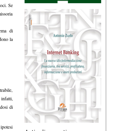
soci. Se
missoria
tema di
edono la
trabile,
nfatti,
ndosi di
 ipotesi