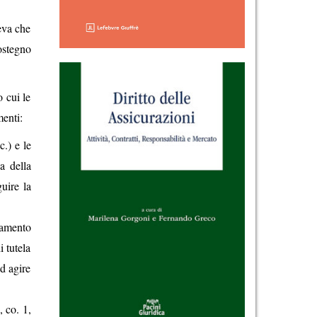
eva che
sostegno
 cui le
menti:
c.) e le
a della
guire la
namento
i tutela
ad agire
, co. 1,