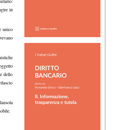
ietario:
agire in
me unico
avevano
istiche
’oggetto
e dello
rilascio
lausola
obile.