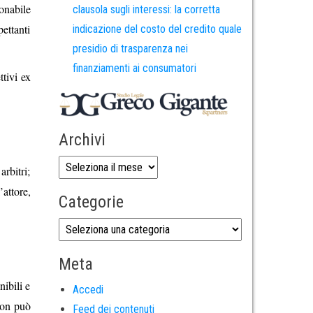
onabile
clausola sugli interessi: la corretta
pettanti
indicazione del costo del credito quale
presidio di trasparenza nei
finanziamenti ai consumatori
ttivi ex
Archivi
rbitri;
attore,
Categorie
Meta
nibili e
Accedi
 non può
Feed dei contenuti