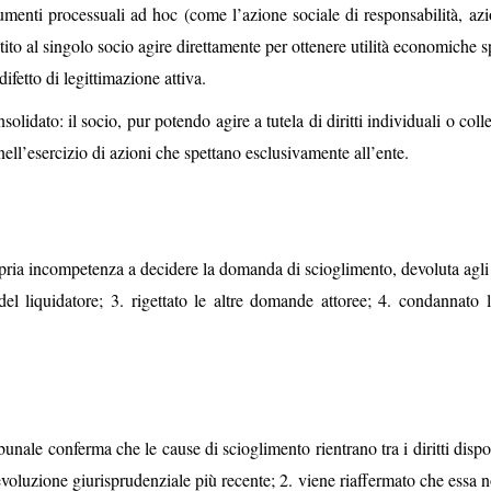
umenti processuali ad hoc (come l’azione sociale di responsabilità, azi
ito al singolo socio agire direttamente per ottenere utilità economiche s
difetto di legittimazione attiva.
lidato: il socio, pur potendo agire a tutela di diritti individuali o colle
 nell’esercizio di azioni che spettano esclusivamente all’ente.
pria incompetenza a decidere la domanda di scioglimento, devoluta agli a
l liquidatore; 3. rigettato le altre domande attoree; 4. condannato l’
bunale conferma che le cause di scioglimento rientrano tra i diritti dispo
’evoluzione giurisprudenziale più recente; 2. viene riaffermato che essa