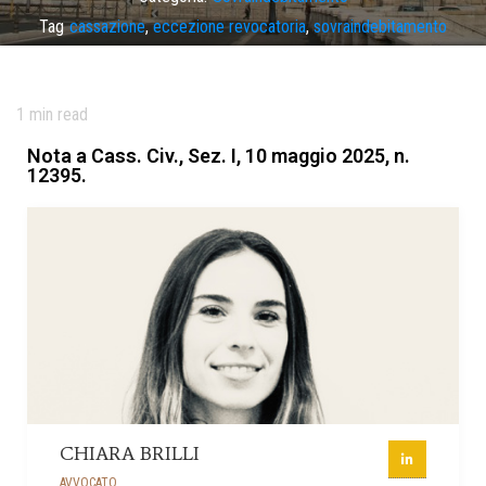
Tag
cassazione
,
eccezione revocatoria
,
sovraindebitamento
1
min read
Nota a Cass. Civ., Sez. I, 10 maggio 2025, n.
12395.
CHIARA BRILLI
AVVOCATO