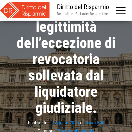
Sovraindebitamento:
Diritto del Risparmio
Be updated Be faster Be effective
legittimità
dell’eccezione di
revocatoria
sollevata dal
liquidatore
giudiziale.
Pubblicato il
7 Agosto 2025
di
Chiara Brilli
Categoria:
Sovraindebitamento