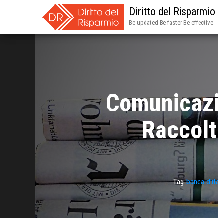
Diritto del Risparmio
Be updated Be faster Be effective
Comunicazi
Raccolt
Tag
banca d'ita