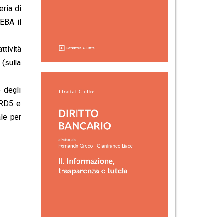
eria di
’EBA il
tività
 (sulla
 degli
CRD5 e
le per