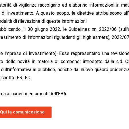
orità di vigilanza raccolgano ed elaborino informazioni in mat
i investimento. A questo scopo, le direttive attribuiscono all
odalità di rilevazione di queste informazioni.
licando, il 30 giugno 2022, le Guidelines nn. 2022/06 (sull’at
estimento di informazioni riguardanti gli high earners), 2022/07
lle imprese di investimento). Esse rappresentano una revisione
nto delle novità in materia di compensi introdotte dalla c.d. 
ull’informativa al pubblico, nonché dal nuovo quadro prudenzia
cchetto IFR IFD.
ma ai nuovi orientamenti dell’EBA.
Qui la comunicazione