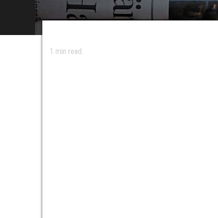
1
min read