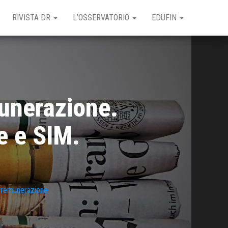
RIVISTA DR
L’OSSERVATORIO
EDUFIN
unerazione.
e e SIM.
i remunerazione