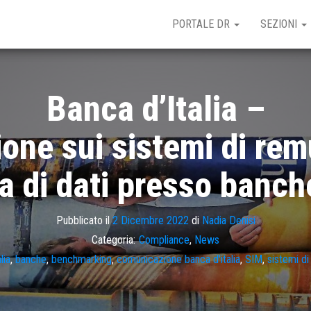
PORTALE DR
SEZIONI
Banca d’Italia –
one sui sistemi di rem
a di dati presso banch
Pubblicato il
2 Dicembre 2022
di
Nadia Denisi
Categoria:
Compliance
,
News
lia
,
banche
,
benchmarking
,
comunicazione banca d'italia
,
SIM
,
sistemi d