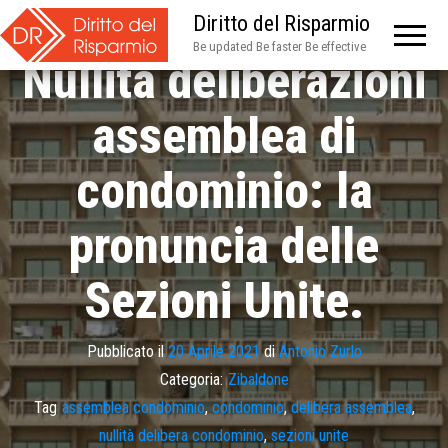
Diritto del Risparmio
Be updated Be faster Be effective
Nullità deliberazioni
assemblea di
condominio: la
pronuncia delle
Sezioni Unite.
Pubblicato il
20 Aprile 2021
di
Antonio Zurlo
Categoria:
Zibaldone
Tag
assemblea condominio
,
condominio
,
delibera assemblea
,
nullità delibera condominio
,
sezioni unite