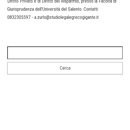
Diritto Privato e di Diritto del Risparmio, presso la Facoltà di
Giurisprudenza dell'Università del Salento. Contatti:
0832305597 - a.zurlo@studiolegalegrecogigante.it