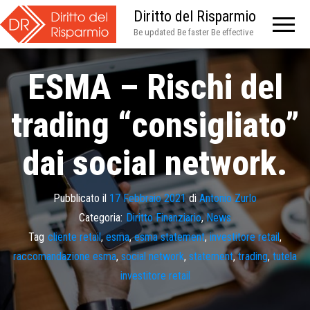
Diritto del Risparmio
Be updated Be faster Be effective
ESMA – Rischi del
trading “consigliato”
dai social network.
Pubblicato il
17 Febbraio 2021
di
Antonio Zurlo
Categoria:
Diritto Finanziario
,
News
Tag
cliente retail
,
esma
,
esma statement
,
investitore retail
,
raccomandazione esma
,
social network
,
statement
,
trading
,
tutela
investitore retail