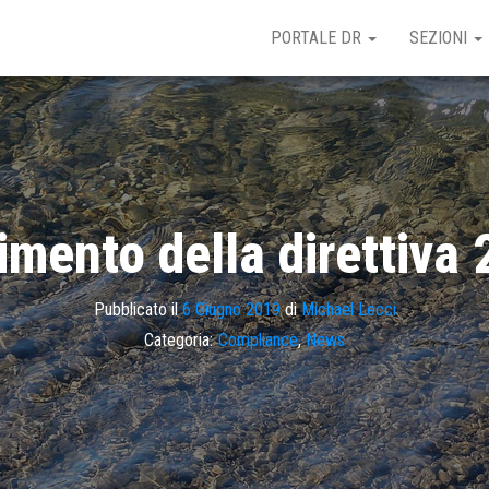
PORTALE DR
SEZIONI
pimento della direttiv
Pubblicato il
6 Giugno 2019
di
Michael Lecci
Categoria:
Compliance
,
News