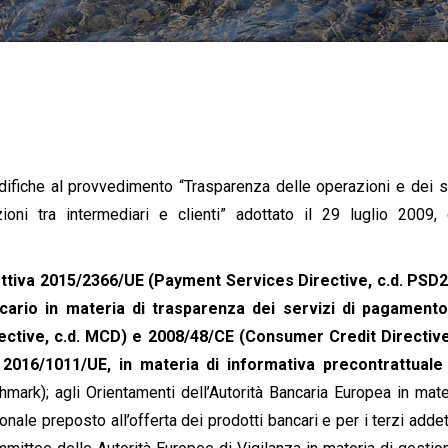
difiche al provvedimento “Trasparenza delle operazioni e dei s
zioni tra intermediari e clienti” adottato il 29 luglio 2009
ettiva 2015/2366/UE (Payment Services Directive, c.d. PSD2
ncario in materia di trasparenza dei servizi di pagamento;
ective, c.d. MCD) e 2008/48/CE (Consumer Credit Directive,
016/1011/UE, in materia di informativa precontrattuale 
ark); agli Orientamenti dell’Autorità Bancaria Europea in mate
nale preposto all’offerta dei prodotti bancari e per i terzi addett