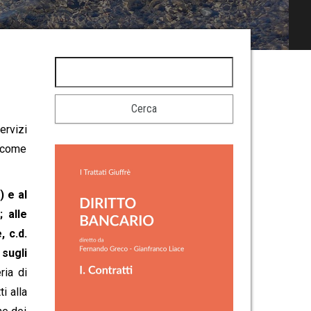
ervizi
, come
) e al
 alle
 c.d.
sugli
ria di
i alla