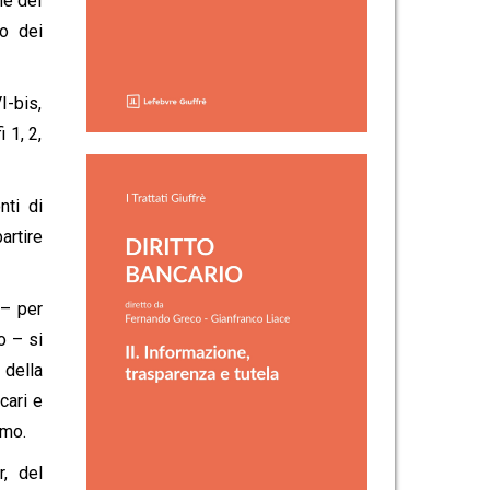
ne dei
io dei
I-bis,
 1, 2,
nti di
artire
 – per
o – si
 della
cari e
amo.
, del