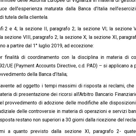
ommittee delle Autorità Europee di Vigilanza in materia di gestio
uce dell’esperienza maturata dalla Banca d’Italia nell’eserciz
di tutela della clientela.
fi 2 e 4; la sezione II, paragrafo 2; la sezione VI; la sezione V
 la sezione VIII, paragrafo 2; la sezione X; la sezione XI, paragrafi
ano a partire dal 1° luglio 2019, ad eccezione:
 finalità di coordinamento con la disciplina in materia di co
92/UE (Payment Accounts Directive, c.d. PAD) – si applicano a p
ovvedimento della Banca d’Italia;
, avente ad oggetto i tempi massimi di risposta ai reclami, che
ateria di presentazione dei ricorsi all’Arbitro Bancario Finanziari
 nel provvedimento di adozione delle modifiche alle disposizioni
udiziale delle controversie in materia di operazioni e servizi ban
risposta restano non superiori a 30 giorni dalla ricezione del recl
mi a quanto previsto dalla sezione XI, paragrafo 2- quater