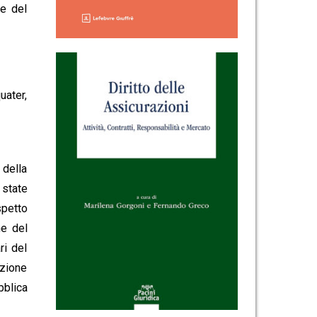
ne del
uater,
 della
 state
spetto
ne del
ri del
azione
bblica