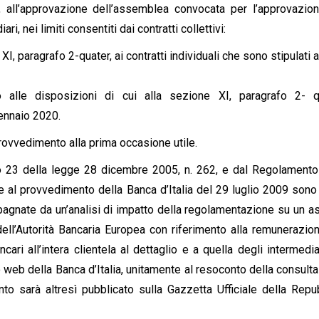
, all’approvazione dell’assemblea convocata per l’approvazio
ri, nei limiti consentiti dai contratti collettivi:
XI, paragrafo 2-quater, ai contratti individuali che sono stipulati a
o alle disposizioni di cui alla sezione XI, paragrafo 2- q
ennaio 2020.
 provvedimento alla prima occasione utile.
olo 23 della legge 28 dicembre 2005, n. 262, e dal Regolamento
e al provvedimento della Banca d’Italia del 29 luglio 2009 sono
agnate da un’analisi di impatto della regolamentazione su un a
 dell’Autorità Bancaria Europea con riferimento alla remunerazio
cari all’intera clientela al dettaglio e a quella degli intermedia
o web della Banca d’Italia, unitamente al resoconto della consult
to sarà altresì pubblicato sulla Gazzetta Ufficiale della Repu