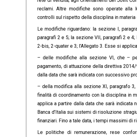
rete di vendita; agli Orientamenti del Joint C
reclami. Altre modifiche sono operate alla l
controlli sul rispetto della disciplina in materia 
Le modifiche riguardano: la sezione I, paragra
paragrafi 2 e 5; la sezione VII, paragrafi 2 e 4;
2-bis, 2-quater e 3; l’Allegato 3. Esse si applic
– delle modifiche alla sezione VI, che – per
pagamento, di attuazione della direttiva 2014/
dalla data che sarà indicata con successivo pr
– della modifica alla sezione XI, paragrafo 3
finalità di coordinamento con la disciplina in m
applica a partire dalla data che sarà indicata
Banca d’Italia sui sistemi di risoluzione stragi
finanziari. Fino a tale data, i tempi massimi di 
Le politiche di remunerazione, rese confor