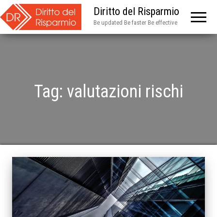
Diritto del Risparmio
Be updated Be faster Be effective
Tag:
valutazioni rischi