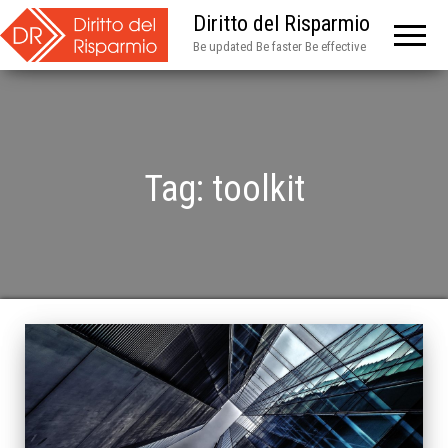
Diritto del Risparmio
Be updated Be faster Be effective
Tag:
toolkit