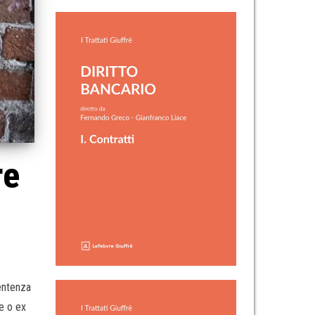
re
sentenza
e o ex