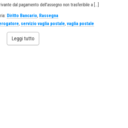
rivante dal pagamento dell’assegno non trasferibile a […]
ria:
Diritto Bancario
,
Rassegna
 erogatore
,
servizio vaglia postale
,
vaglia postale
Leggi tutto