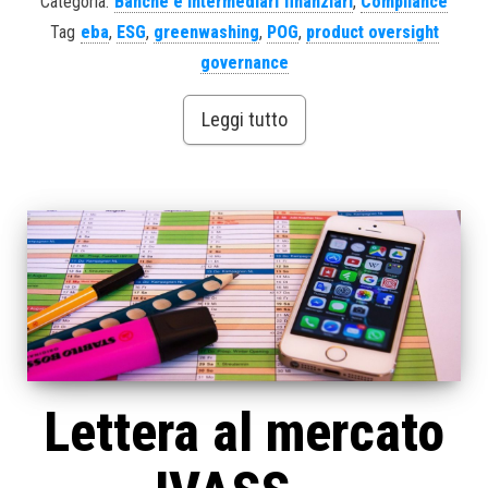
Categoria:
Banche e Intermediari finanziari
,
Compliance
Tag
eba
,
ESG
,
greenwashing
,
POG
,
product oversight
governance
Leggi tutto
Lettera al mercato