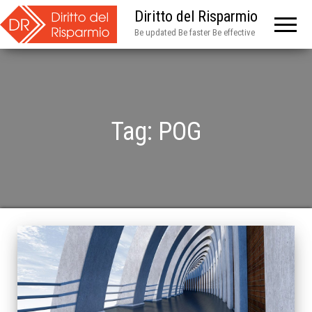
Diritto del Risparmio
Be updated Be faster Be effective
Tag:
POG