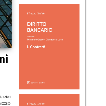
ni
ipazioni
alizzato