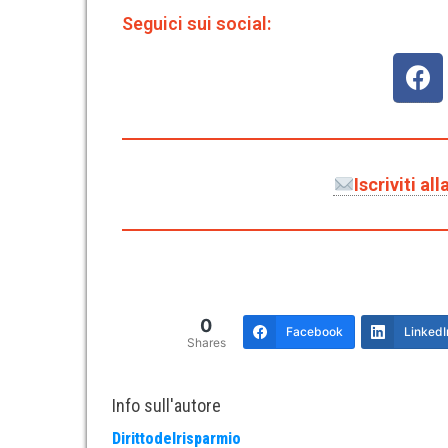
Seguici sui social:
Iscriviti a
0
Facebook
LinkedI
Shares
Info sull'autore
Dirittodelrisparmio