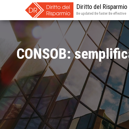
Diritto del Risparmio
Be updated Be faster Be effective
CONSOB: semplifica