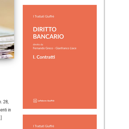
n. 28,
enti in
]