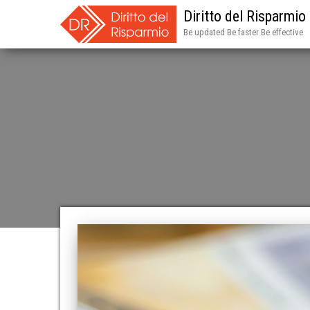
Diritto del Risparmio
Be updated Be faster Be effective