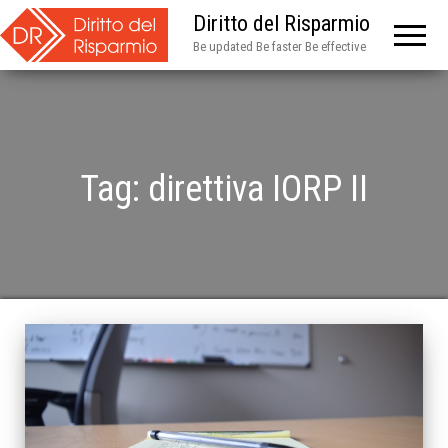
Diritto del Risparmio
Be updated Be faster Be effective
Tag:
direttiva IORP II