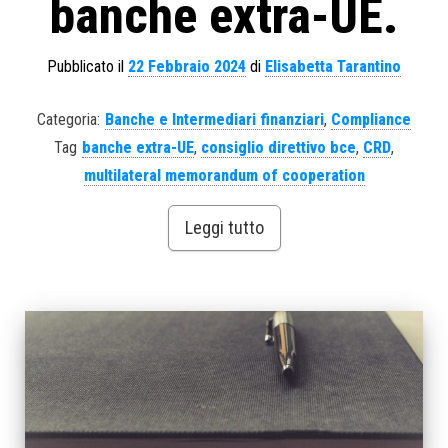
banche extra-UE.
Pubblicato il
22 Febbraio 2024
di
Elisabetta Tarantino
Categoria:
Banche e Intermediari finanziari
,
Compliance
Tag
banche extra-UE
,
consiglio direttivo bce
,
CRD
,
multilateral memorandum of cooperation
Leggi tutto