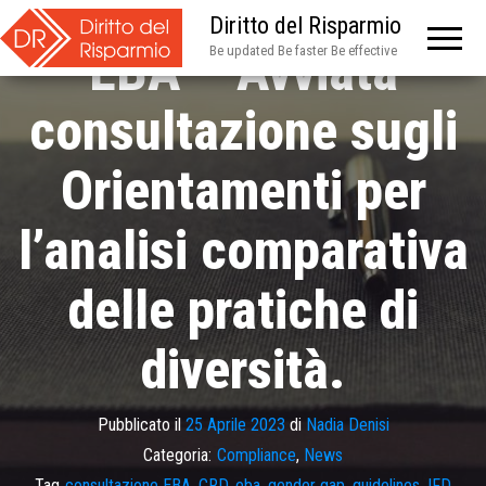
Diritto del Risparmio
EBA – Avviata
Be updated Be faster Be effective
consultazione sugli
Orientamenti per
l’analisi comparativa
delle pratiche di
diversità.
Pubblicato il
25 Aprile 2023
di
Nadia Denisi
Categoria:
Compliance
,
News
Tag
consultazione EBA
,
CRD
,
eba
,
gender gap
,
guidelines
,
IFD