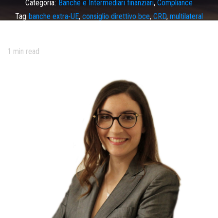
Categoria:
Banche e Intermediari finanziari
,
Compliance
Tag
banche extra-UE
,
consiglio direttivo bce
,
CRD
,
multilateral
memorandum of cooperation
1
min read