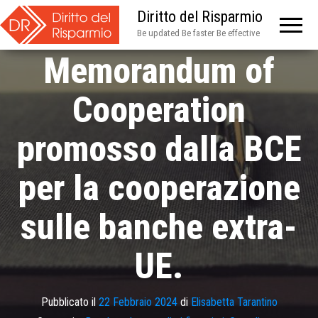
Diritto del Risparmio
Multilateral
Be updated Be faster Be effective
Memorandum of
Cooperation
promosso dalla BCE
per la cooperazione
sulle banche extra-
UE.
Pubblicato il
22 Febbraio 2024
di
Elisabetta Tarantino